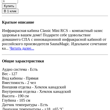
Купить
В 1 клик
Краткое описание
Инфракрасная кабина Classic Mini RCS – компактный оазис
здоровья в вашем доме! Подарите себе удовольствие
домашнего СПА с инновационной инфракрасной кабиной от
российского производителя SaunaMagic. Идеальное сочетание
ка...
Читать далее...
Общие характеристики
Аудио система -
Есть
Вес -
127
Вид кабины -
Прямая
Вместимость -
2 чел
Внешняя отделка -
Хемлок канадский
Внутренняя отделка -
Хемлок канадский
Высота -
190 см
Глубина -
105 см
Датчик температуры -
Есть
Диапазон температуры -
+18..+65 °С