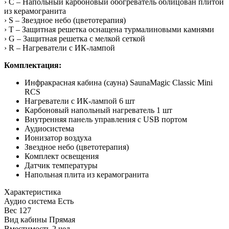
› C – Напольный карбоновый обогреватель облицован плитой
из керамогранита
› S – Звездное небо (цветотерапия)
› T – Защитная решетка оснащена турмалиновыми камнями
› G – Защитная решетка с мелкой сеткой
› R – Нагреватели с ИК-лампой
Комплектация:
Инфракрасная кабина (сауна) SaunaMagic Classic Mini
RCS
Нагреватели с ИК-лампой 6 шт
Карбоновый напольный нагреватель 1 шт
Внутренняя панель управления с USB портом
Аудиосистема
Ионизатор воздуха
Звездное небо (цветотерапия)
Комплект освещения
Датчик температуры
Напольная плита из керамогранита
Характеристика
Аудио система
Есть
Вес
127
Вид кабины
Прямая
Вместимость
2 чел